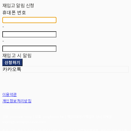
재입고 알림 신청
휴대폰 번호
-
-
재입고 시 알림
신청하기
카카오톡
이용약관
개인정보처리방침
사업자정보확인
상호: yazasoo shop | 대표: jungkeum lee | 개인정보관리책임자: ljk | 이메일:
leejungkeum@yazasoo.com
주소: 309 404-3 shindang-dong joong-gu seoul | 사업자등록번호:
384-07-00848
| 통