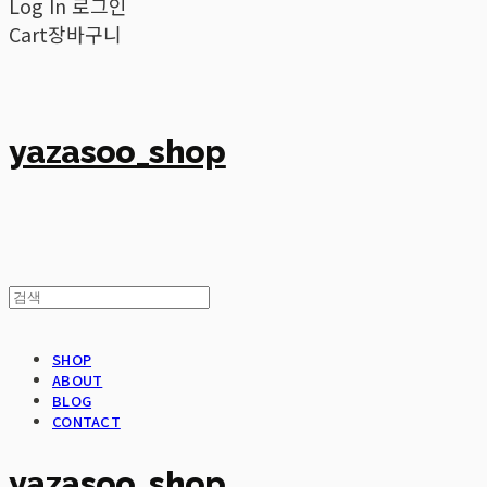
Log In
로그인
Cart
장바구니
yazasoo_shop
SHOP
ABOUT
BLOG
CONTACT
yazasoo_shop