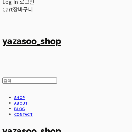
Log In
로그인
Cart
장바구니
yazasoo_shop
SHOP
ABOUT
BLOG
CONTACT
yazasoo_shop